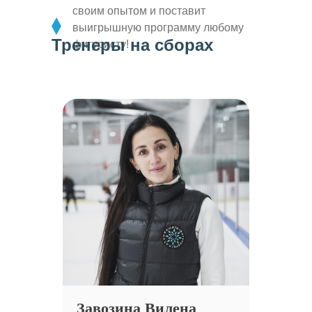
своим опытом и поставит
выигрышную программу любому
Тренеры на сборах
фигуристу!
Завозина Вилена